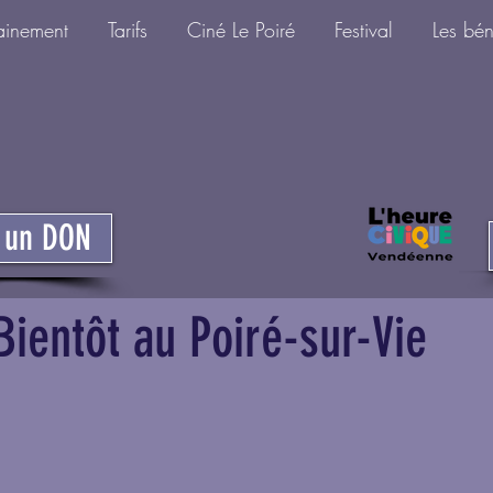
ainement
Tarifs
Ciné Le Poiré
Festival
Les bé
e un DON
Bientôt au Poiré-sur-Vie