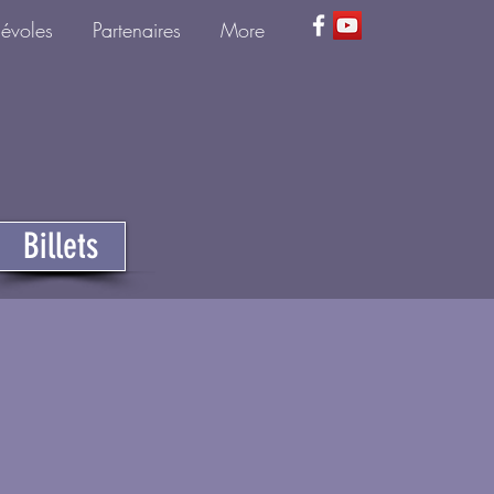
névoles
Partenaires
More
Billets