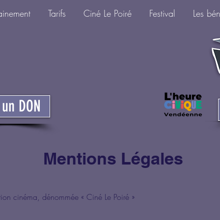
ainement
Tarifs
Ciné Le Poiré
Festival
Les bé
e un DON
Mentions Légales
section cinéma, dénommée « Ciné Le Poiré »