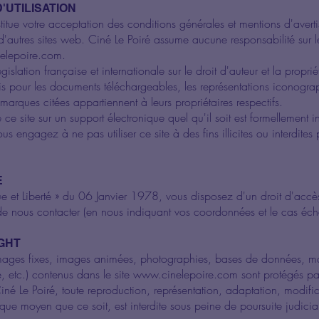
'UTILISATION
stitue votre acceptation des conditions générales et mentions d'avert
 d'autres sites web. Ciné Le Poiré assume aucune responsabilité sur 
elepoire.com.
islation française et internationale sur le droit d'auteur et la propriét
is pour les documents téléchargeables, les représentations iconogra
marques citées appartiennent à leurs propriétaires respectifs.
ce site sur un support électronique quel qu'il soit est formellement in
s engagez à ne pas utiliser ce site à des fins illicites ou interdites 
E
e et Liberté » du 06 Janvier 1978, vous disposez d'un droit d'accès
 de nous contacter (en nous indiquant vos coordonnées et le cas échéa
IGHT
images fixes, images animées, photographies, bases de données, marq
 etc.) contenus dans le site
www.cinelepoire.com
sont protégés par 
Ciné Le Poiré, toute reproduction, représentation, adaptation, modifica
que moyen que ce soit, est interdite sous peine de poursuite judicia