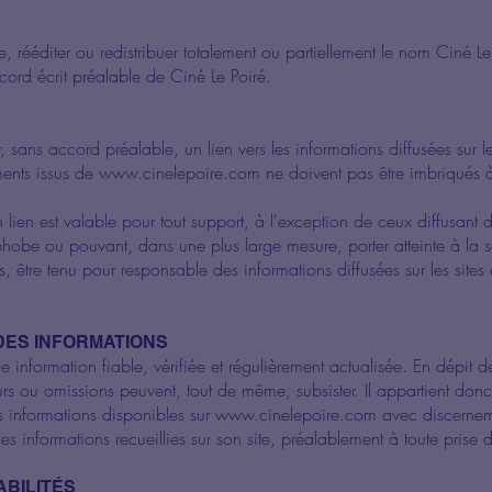
uire, rééditer ou redistribuer totalement ou partiellement le nom Ciné 
ccord écrit préalable de Ciné Le Poiré.
lir, sans accord préalable, un lien vers les informations diffusées sur l
ents issus de
www.cinelepoire.com
ne doivent pas être imbriqués à 
 lien est valable pour tout support, à l'exception de ceux diffusant 
be ou pouvant, dans une plus large mesure, porter atteinte à la s
 être tenu pour responsable des informations diffusées sur les sites q
 DES INFORMATIONS
ne information fiable, vérifiée et régulièrement actualisée. En dépit
eurs ou omissions peuvent, tout de même, subsister. Il appartient donc
les informations disponibles sur
www.cinelepoire.com
avec discernem
s informations recueillies sur son site, préalablement à toute prise
ABILITÉS