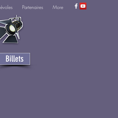
névoles
Partenaires
More
Billets