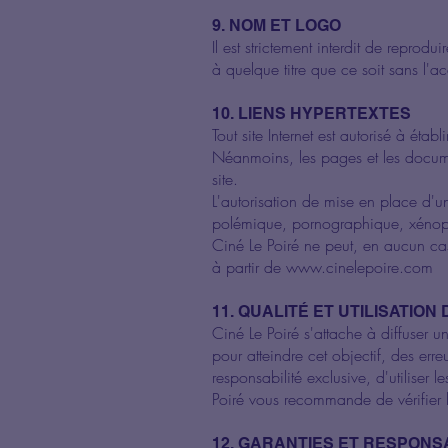
9. NOM ET LOGO
Il est strictement interdit de reprod
à quelque titre que ce soit sans l'a
10. LIENS HYPERTEXTES
Tout site Internet est autorisé à étab
Néanmoins, les pages et les docum
site.
L'autorisation de mise en place d'un
polémique, pornographique, xénopho
Ciné Le Poiré ne peut, en aucun cas,
à partir de www.cinelepoire.com
11. QUALITÉ ET UTILISATION
Ciné Le Poiré s'attache à diffuser u
pour atteindre cet objectif, des err
responsabilité exclusive, d'utiliser 
Poiré vous recommande de vérifier le
12. GARANTIES ET RESPONS