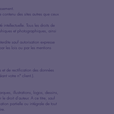
issement.
le contenu des sites autres que ceux
é intellectuelle. Tous les droits de
phiques et photographiques, ainsi
terdite sauf autorisation expresse
par les lois ou par les mentions
 et de rectification des données
nt votre n° client.).
ues, illustrations, logos, dessins,
le droit d'auteur. A ce titre, sauf
tion partielle ou intégrale de tout
ire.