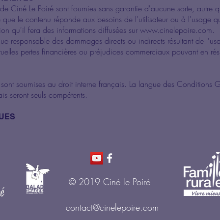
te de Ciné Le Poiré sont fournies sans garantie d'aucune sorte, autre q
que le contenu réponde aux besoins de l'utilisateur ou à l'usage qu'i
tion qu'il fera des informations diffusées sur
www.cinelepoire.com
.
nue responsable des dommages directs ou indirects résultant de l'usa
tuelles pertes financières ou préjudices commerciaux pouvant en résu
sont soumises au droit interne français. La langue des Conditions G
ais seront seuls compétents.
QUES
© 2019 Ciné le Poiré
contact@cinelepoire.com