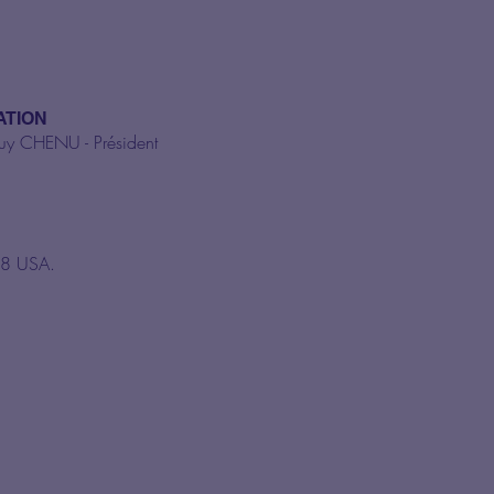
ATION
-Guy CHENU - Président
58 USA.