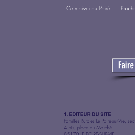
Ce mois-ci au Poiré
Proch
Fair
1. EDITEUR DU SITE
Familles Rurales Le Poiré-sur-Vie, 
4 bis, place du Marché
85170 LE POIRÉ-SUR-VIE