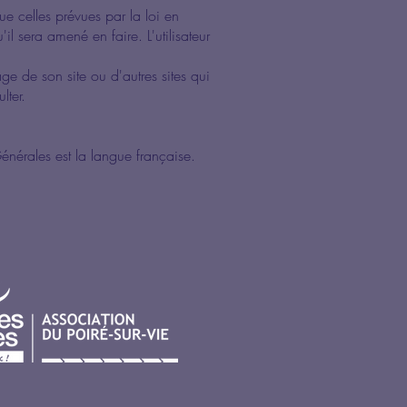
ue celles prévues par la loi en
l sera amené en faire. L'utilisateur
ge de son site ou d'autres sites qui
lter.
énérales est la langue française.