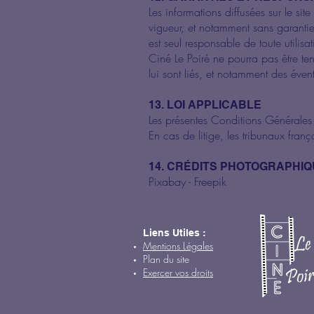
Les informations diffusées sur le si
vigueur, et notamment sans garantie 
est seul responsable de toute utilisa
Ciné Le Poiré ne pourra pas être te
lui sont liés, et notamment des éven
13. LOI APPLICABLE
Les présentes Conditions Générales 
En cas de litige, les tribunaux franç
14. CRÉDITS PHOTOGRAPHI
Pixabay - Freepik
Liens Utiles :
Mentions Légales
Plan du site
Exercer vos droits