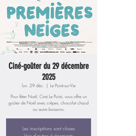
Ciné-goûter du 29 décembre
2025
lun. 29 déc.
  |  
Le Poiré-sur-Vie
Pour fêter Noël, Ciné Le Poiré, vous offre un
goûter de Noël avec crêpes, chocolat chaud
ou autre boissons.
Les inscriptions sont closes
Voir d'autres événements