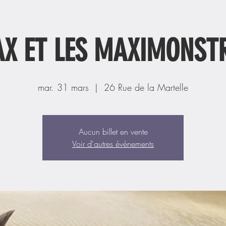
X ET LES MAXIMONST
mar. 31 mars
  |  
26 Rue de la Martelle
Aucun billet en vente
Voir d'autres événements