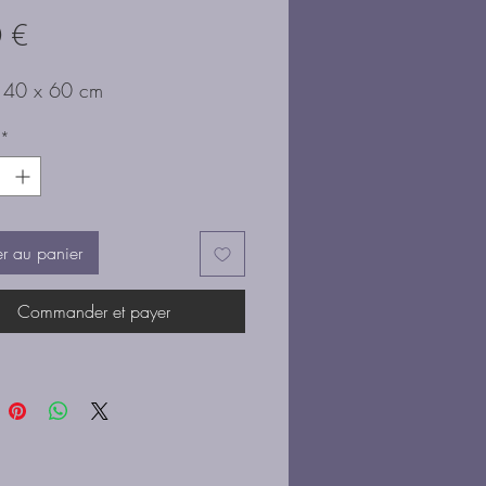
Prix
 €
e 40 x 60 cm
*
er au panier
Commander et payer