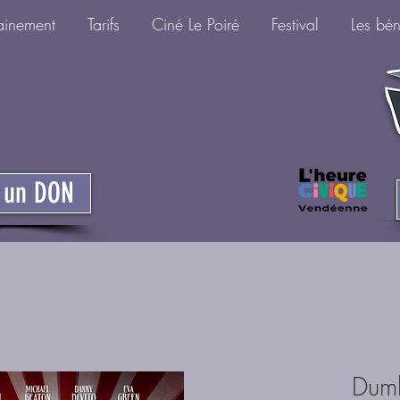
ainement
Tarifs
Ciné Le Poiré
Festival
Les bé
e un DON
Dum