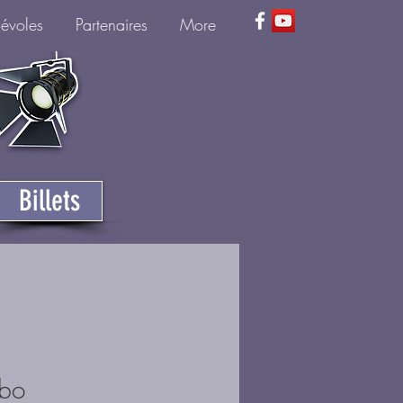
névoles
Partenaires
More
Billets
bo