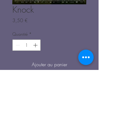
Knock
Prix
3,50 €
Quantité
*
Ajouter au panier
Commander et payer
Affiche 40 x 60 cm
Liens Utiles :
Mentions Légales
© 2019 Ciné le Poiré
Plan du site