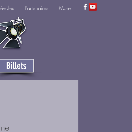
névoles
Partenaires
More
Billets
ane