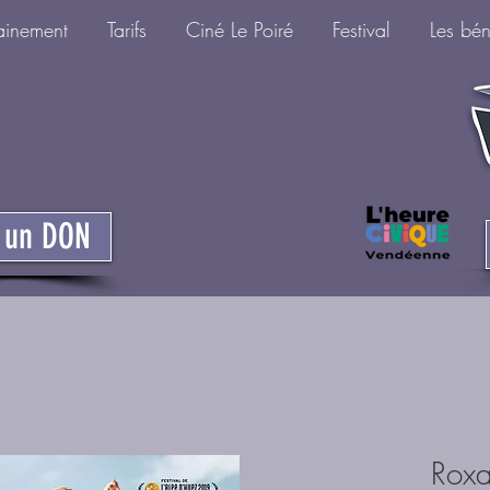
ainement
Tarifs
Ciné Le Poiré
Festival
Les bé
e un DON
Rox