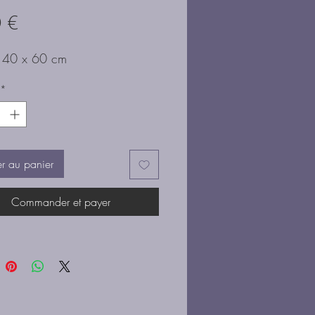
Prix
 €
e 40 x 60 cm
*
er au panier
Commander et payer